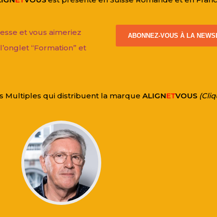
esse et vous aimeriez
ABONNEZ-VOUS À LA NEWSL
’onglet “Formation” et
es Multiples qui distribuent la marque
ALIGN
ET
VOUS
(Cliq