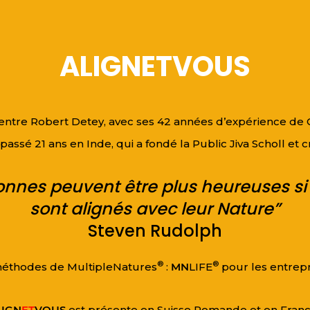
ALIGNETVOUS
e entre Robert Detey, avec ses 42 années d’expérience de
ssé 21 ans en Inde, qui a fondé la Public Jiva Scholl et
nnes peuvent être plus heureuses si le
sont alignés avec leur Nature”
Steven Rudolph
®
®
t méthodes de MultipleNatures
:
MN
LIFE
pour les entrepr
LIGN
ET
VOUS
est présente en Suisse Romande et en Fra