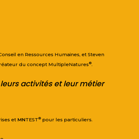
 Conseil en Ressources Humaines, et Steven
®
 créateur du concept MultipleNatures
.
urs activités et leur métier
®
ises et
MN
TEST
pour les particuliers.
nce