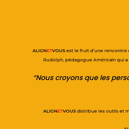
ALIGN
ET
VOUS
est le fruit d’une rencontr
Rudolph, pédagogue Américain qui a pa
“Nous croyons que les perso
ALIGN
ET
VOUS
distribue les outils e
A